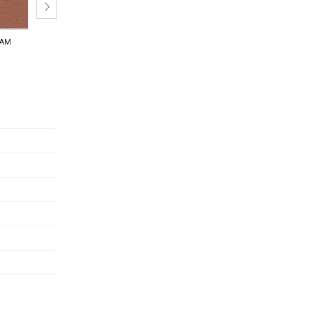
2AM
K2AR
K2AV
K2AZ
K2KA