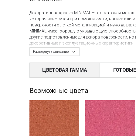
Декоративная краска MINIMAL – это матовая метал
которая наносится при помощи кисти, валика или ме
поверхности с легкой металлизацией и явно выраже
MINIMAL имеет хорошую укрывающую способность, а
другие подготовленные для декора поверхности, но 
декоративные и эксплуатационные характеристики.
Развернуть описание
Интерьерная краска MINIMAL имеет такую же цветову
колируется вручную при помощи оригинальных крас
ЦВЕТОВАЯ ГАММА
ГОТОВЫЕ
Финишный декор, выполненный при помощи краски M
влажную уборку и локальный ремонт поверхности.
MINIMAL рекомендуем использовать
защитный мате
защитно-декоративным материалом
Framenti
Вы не 
Возможные цвета
видоизмените эффект, добавив золотых или серебря