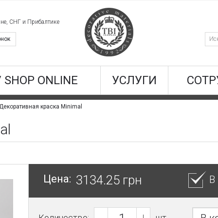
ине, СНГ и Прибалтике
онок
/ SHOP ONLINE
УСЛУГИ
СОТР
Декоративная краска Minimal
al
Цена:
3134.25 грн
В
Количество:
шт.