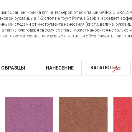
лизированная краска для интерьеров от компании GIORGIO GRAESA
ховой рукавицы в 1-2 слоя на грунт Primus Sabbia и создает эфф
нными следами от инструмента нанесения (кисти, валика, рукавиц
 также, благодаря своему составу, может наносится не только н
и на такие материалы как дерево и металл и обеспечивать при это
ю гамму, как и все другие отделочные материалы Giorgio Graesan &
ителей GG&F.
КАТАЛОГ
 ОБРАЗЦЫ
НАНЕСЕНИЕ
INIMAL, является довольно стойким к жесткой эксплуатации, доп
 При необходимости создать абсолютно моющуюся поверхность с
риал VETRO
, обеспечивающий практически абсолютную влагостойк
только улучшите эксплуатационные
характеристики декора
, но и с
ных частиц в декор.