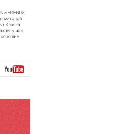
N & FRIENDS,
ект матовой
ы). Краска
а стены или
м хорошие
 Friends и
ускает
 декором
ость., а с
легка