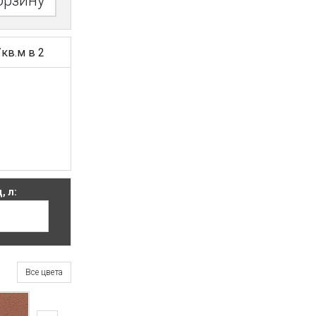
орзину
/кв.м в 2
, л:
Все цвета