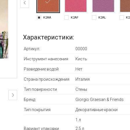
K2AA
K2AF
K2AL
K
Характеристики:
Артикул:
00000
Инструмент нанесения
Кисть
Разведение водой
Нет
Страна происхождения
Италия
Тип поверхности
Стены
Бренд
Giorgio Graesan & Friends
Тип покрытия
Декоративные краски
1 л
Вариант упаковки
2,5 л