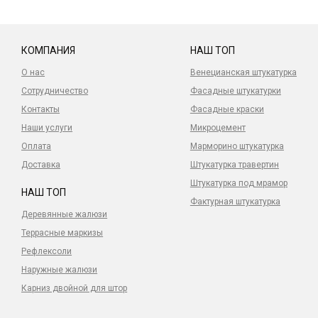
КОМПАНИЯ
НАШ ТОП
О нас
Венецианская штукатурка
Сотрудничество
Фасадные штукатурки
Контакты
Фасадные краски
Наши услуги
Микроцемент
Оплата
Марморино штукатурка
Доставка
Штукатурка травертин
Штукатурка под мрамор
НАШ ТОП
Фактурная штукатурка
Деревянные жалюзи
Террасные маркизы
Рефлексоли
Наружные жалюзи
Карниз двойной для штор