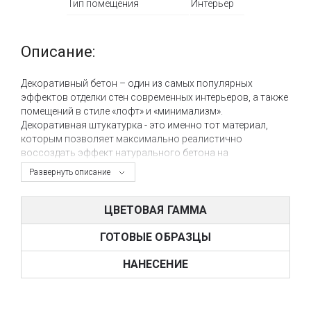
Тип помещения
Интерьер
Описание:
Декоративный бетон – один из самых популярных
эффектов отделки стен современных интерьеров, а также
помещений в стиле «лофт» и «минимализм».
Декоративная штукатурка - это именно тот материал,
которым позволяет максимально реалистично
воссоздать эффект натурального бетона на
поверхностях в интерьере и на фасаде. Возможность
Развернуть описание
колеровки штукатурки дает возможность варьировать
финишный цвет готового декора и дает возможность
применять декоративную штукатурку под бетон в
ЦВЕТОВАЯ ГАММА
интерьере любого назначения.
ГОТОВЫЕ ОБРАЗЦЫ
Фактурная штукатурка Marmur Fine – это очень
популярная декоративная штукатурка из ассортимента
НАНЕСЕНИЕ
NOVACOLOR (Италия), позволяющая создавать
декоративные отделки по бетон, фактуры под старину и
другие рельефные декоративные отделки.