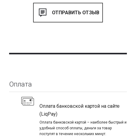
декоративно-отделочных материалов итальянских
компаний Giorgio Graesan & Friends и Novacolor.
Если Вы до конца не определились с выбором
декоративной отделки – рекомендуем посетить наш шоу-
рум «VOGUE INTERIORS», где представлены образцы
декора двух итальянских производителей, которые
Компания «ТБИ» эксклюзивно представляет на
территории Украины.
При желании выполнить декор стен самостоятельно – Вы
можете просто купить декоративную штукатурку в
соответствующем разделе нашего интернет-магазина и
мы доставим Вам ее в любую точку Украины не позже
чем за 48 часов. При желании выполнить декор стен
Оплата
самостоятельно, рекомендуем обратить внимание на
качественный инструмент для декора, предлагаемый в
нашем интернет-магазине.
Оплата банковской картой на сайте
(LiqPay)
Оплата банковской картой – наиболее быстрый и
удобный способ оплаты, деньги за товар
поступят в течение нескольких минут.