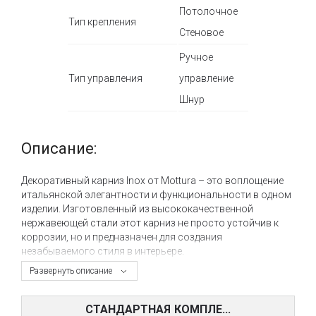
Потолочное
Тип крепления
Стеновое
Ручное
Тип управления
управление
Шнур
Описание:
Декоративный карниз Inox от Mottura – это воплощение
итальянской элегантности и функциональности в одном
изделии. Изготовленный из высококачественной
нержавеющей стали этот карниз не просто устойчив к
коррозии, но и предназначен для создания
незабываемого стиля в интерьере.
Развернуть описание
Система крепления карниза очень гибкая — возможность
стенового или потолочного крепления делает его
идеальным решением для любой комнаты. Это позволяет
СТАНДАРТНАЯ КОМПЛЕ...