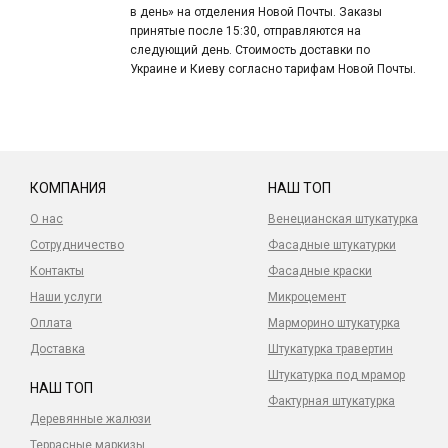
в день» на отделения Новой Почты. Заказы
принятые после 15:30, отправляются на
следующий день. Стоимость доставки по
Украине и Киеву согласно тарифам Новой Почты.
КОМПАНИЯ
НАШ ТОП
О нас
Венецианская штукатурка
Сотрудничество
Фасадные штукатурки
Контакты
Фасадные краски
Наши услуги
Микроцемент
Оплата
Марморино штукатурка
Доставка
Штукатурка травертин
Штукатурка под мрамор
НАШ ТОП
Фактурная штукатурка
Деревянные жалюзи
Террасные маркизы