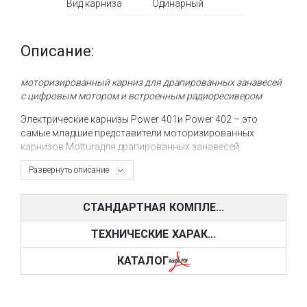
Вид карниза
Одинарный
Описание:
моторизированный карниз для драпированных занавесей
с цифровым мотором и встроенным радиоресивером
Электрические карнизы Power 401и Power 402 – это
самые младшие представители моторизированных
карнизов Motturaдля драпированных занавесей.
Электрические карнизы Power 401/1 – это
Развернуть описание
моторизированные карнизы для тюля и лёгких занавесей,
а также для окон не большого размера, способные
СТАНДАРТНАЯ КОМПЛЕ...
перемещать полотна тканей весом до 23 кг. Карниз Power
401/1 специально разработан для использования
ТЕХНИЧЕСКИЕ ХАРАК...
управления – радиопульт, а также возможности
подключения карнизов к системе «Умный Дом» или
КАТАЛОГ
управления кнопкой.
Исполнительный блок моторизированного карниза
Power 401/1 состоит из мотора постоянного тока 24В со