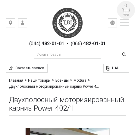
0
УКР
РУС
Киев,
ВХОД
ул.
РЕГИСТРАЦИЯ
Гоголевская,
(044)
482-01-01
•
(066)
482-01-01
23
Заказать звонок
UAH
Главная
Наши товары
Бренды
Mottura
Двухполосный моторизированный карниз Power 402/1
Двухполосный моторизированный
карниз Power 402/1