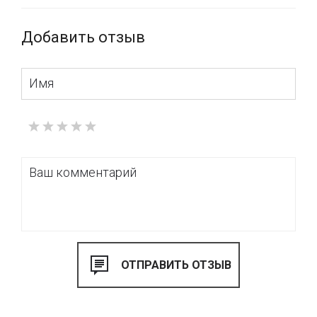
цветовой коллекции RAL.
Купить электрические карнизы в Киеве можно в шоу-руме
Добавить отзыв
« VOGUE INTERIORS», а также Вы можете заказать
карнизы с доставкой по Украине в нашем интернет-
магазине.