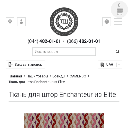
0
УКР
РУС
Киев,
ВХОД
ул.
РЕГИСТРАЦИЯ
Гоголевская,
(044)
482-01-01
•
(066)
482-01-01
23
Заказать звонок
UAH
Главная
Наши товары
Бренды
CAMENGO
Ткань для штор Enchanteur из Elite
Ткань для штор Enchanteur из Elite