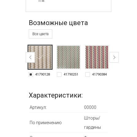
п.м.
Возможные цвета
Все цвета
41790128
41790251
41790384
41790432
Характеристики:
Артикул:
00000
Шторы/
По применению
гардины