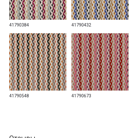
41790384
41790432
41790548
41790673