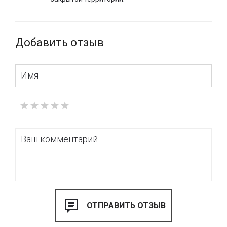
передовых технологий, это изделие отвечает всем
современным стандартам и придает элегантность
вашему пространству.
Добавить отзыв
Заказ ламельной перголы Kedry Plus можно произвести
на нашем веб-сайте www.tbi.ua. Мы также предоставляем
услуги доставки по Киеву и Украине. Подробнее обо всем
ассортименте пергол и получить максимально
развернутую информацию вы можете найти на нашем
веб-сайте.
Закажите
вашу идеальную перголу уже
сегодня!