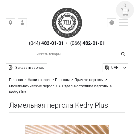
0
УКР
РУС
Киев,
ВХОД
ул.
РЕГИСТРАЦИЯ
Гоголевская,
(044)
482-01-01
•
(066)
482-01-01
23
Заказать звонок
UAH
Главная
Наши товары
Перголы
Прямые перголы
Биоклиматические перголы
Отдельностоящие перголы
Kedry Plus
Ламельная пергола Kedry Plus