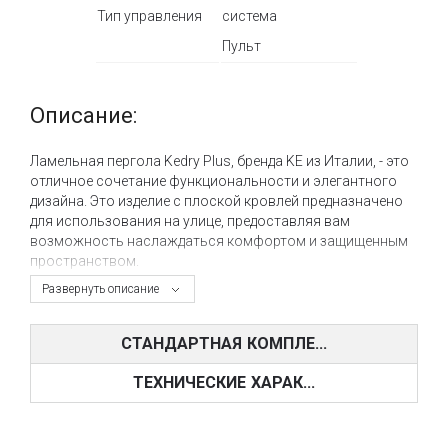
Тип управления
система
Пульт
Описание:
Ламельная пергола Kedry Plus, бренда KE из Италии, - это
отличное сочетание функциональности и элегантного
дизайна. Это изделие с плоской кровлей предназначено
для использования на улице, предоставляя вам
возможность наслаждаться комфортом и защищенным
пространством.
Развернуть описание
Особенности ламельной перголы Kedry Plus включают
встроенный водоотвод, что позволяет эффективно
отводить воду во время дождя, а также устойчивость к
СТАНДАРТНАЯ КОМПЛЕ...
осадкам, что обеспечивает надежную защиту от
непогоды и обеспечивает длительный срок службы
ТЕХНИЧЕСКИЕ ХАРАК...
перголы.
Установка LED подсветки придает перголю Kedry Plus