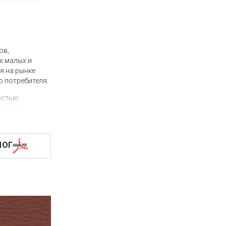
ов,
х малых и
я на рынке
 потребителя.
остью
включая
алюзи VeniWood
ЛОГ
омещений.
ка, пульт,
сть