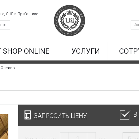
ине, СНГ и Прибалтике
онок
/ SHOP ONLINE
УСЛУГИ
СОТР
 Oceano
В
ЗАПРОСИТЬ ЦЕНУ
Количество:
шт.