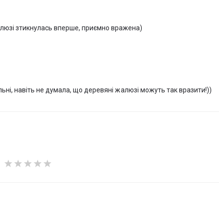
алюзі зтикнулась вперше, приємно вражена)
ольні, навіть не думала, що деревяні жалюзі можуть так вразити!))