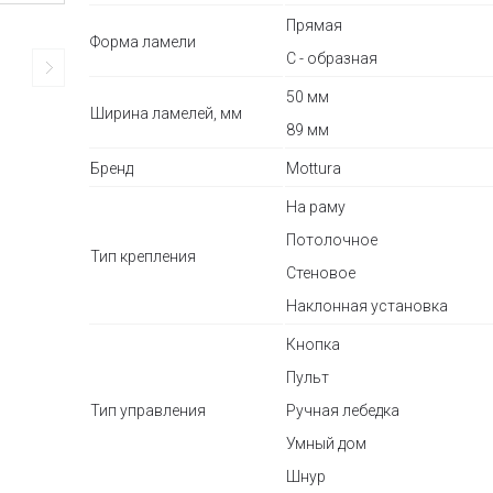
Прямая
Форма ламели
С - образная
50 мм
Ширина ламелей, мм
89 мм
Бренд
Mottura
На раму
Потолочное
Тип крепления
Стеновое
Наклонная установка
Кнопка
Пульт
Тип управления
Ручная лебедка
Умный дом
Шнур