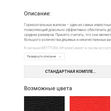
Описание:
Горизонтальные жалюзи – один из самых известны
позволяющий довольно эффективно обеспечить дол
средних размеров. Принято считать, что они являют
большого количества дешевых и некачественных ва
Компания MOTTURA (Италия) имеет в своем ассорт
механического и автоматического управления, а 
Развернуть описание
наклонные и арочные окна.
Для тех, кому нравятся жалюзи, но хочется более
СТАНДАРТНАЯ КОМПЛЕ...
или кожаные жалюзи Oceano от MOTTURA.
Кожаные жалюзи Oceano – это по-настоящему экск
Фабрика Моттура предлагает системы с ламелями 50
Возможные цвета
«умный дом»). Допустимая ширина изделия - 250 см, 
Горизонтальные жалюзи из кожи представлены ассо
традиционные и ультрасовременные оттенки.