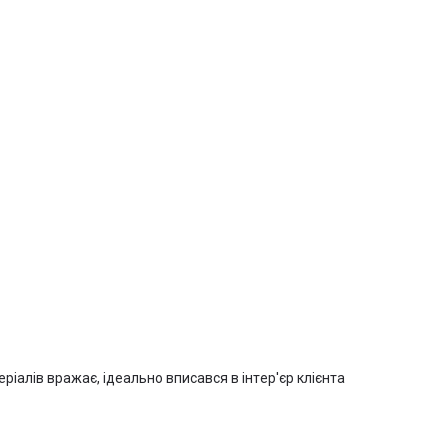
ріалів вражає, ідеально вписався в інтер'єр клієнта