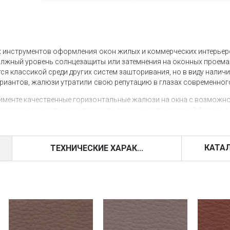
х инструментов оформления окон жилых и коммерческих интерьер
жный уровень солнцезащиты или затемнения на оконных проема
ся классикой среди других систем зашторивания, но в виду наличи
риантов, жалюзи утратили свою репутацию в глазах современного
именте качественные горизонтальные жалюзи на окна с возможн
также возможностью зашторивать проемы нестандартной формы, 
 эксклюзивного решения – рекомендуем рассмотреть деревянные ж
КАТА
ТЕХНИЧЕСКИЕ ХАРАК...
люзивное решение для оформления окон жилых и коммерческих п
 мм и 70 мм, управляемые при помощи шнура или автоматики (кноп
но общий вес ламелей не должен превышать 4,2 кг.
ртиментом из 16 различных цветовых вариаций, среди которых е