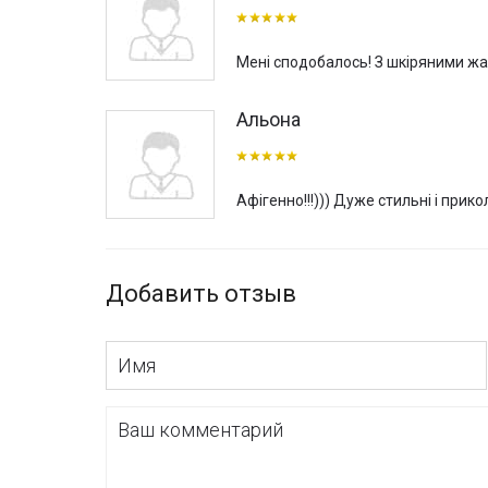
Мені сподобалось! З шкіряними ж
Альона
Афігенно!!!))) Дуже стильні і прик
Добавить отзыв