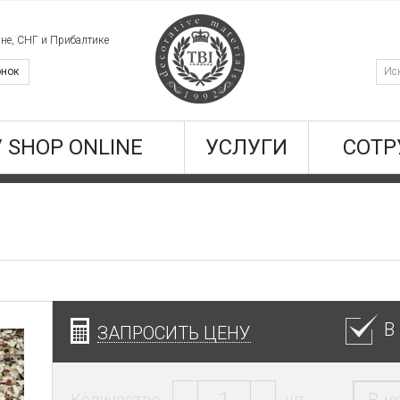
ине, СНГ и Прибалтике
онок
/ SHOP ONLINE
УСЛУГИ
СОТР
В
ЗАПРОСИТЬ ЦЕНУ
Количество:
шт.