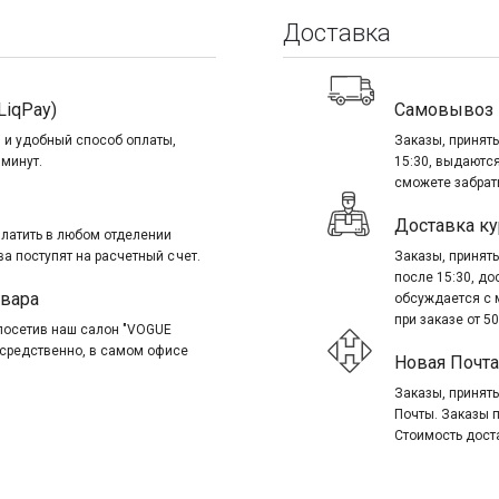
Доставка
LiqPay)
Самовывоз
 и удобный способ оплаты,
Заказы, приняты
 минут.
15:30, выдаются
сможете забрать
Доставка ку
платить в любом отделении
ва поступят на расчетный счет.
Заказы, приняты
после 15:30, д
овара
обсуждается с 
при заказе от 50
посетив наш салон "VOGUE
посредственно, в самом офисе
Новая Почта
Заказы, приняты
Почты. Заказы 
Стоимость дост