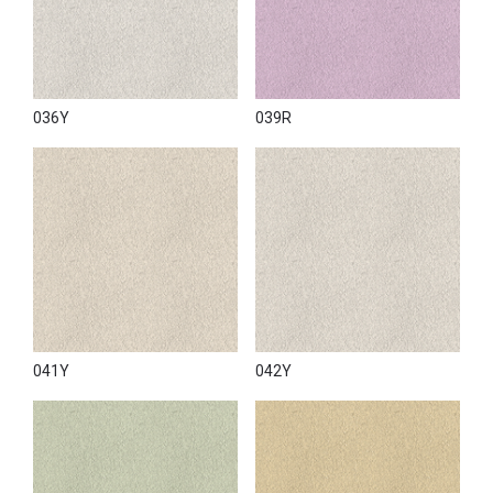
036Y
039R
041Y
042Y