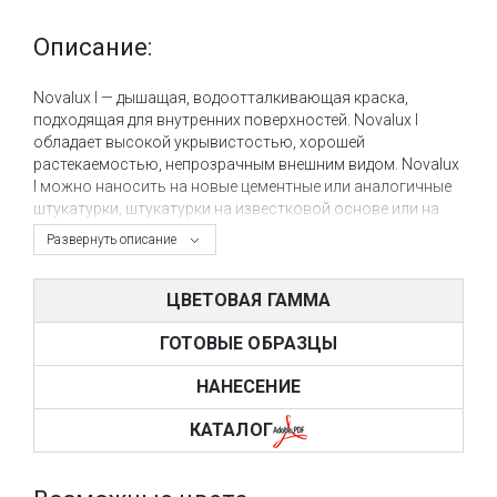
Описание:
Novalux I — дышащая, водоотталкивающая краска,
подходящая для внутренних поверхностей. Novalux I
обладает высокой укрывистостью, хорошей
растекаемостью, непрозрачным внешним видом. Novalux
I можно наносить на новые цементные или аналогичные
штукатурки, штукатурки на известковой основе или на
уже окрашенные штукатурки. Его также можно наносить
Развернуть описание
на штукатурку, покрытую гипсокартоном или
гипсокартоном.
ЦВЕТОВАЯ ГАММА
ГОТОВЫЕ ОБРАЗЦЫ
НАНЕСЕНИЕ
КАТАЛОГ