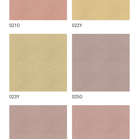
021O
022Y
023Y
025O