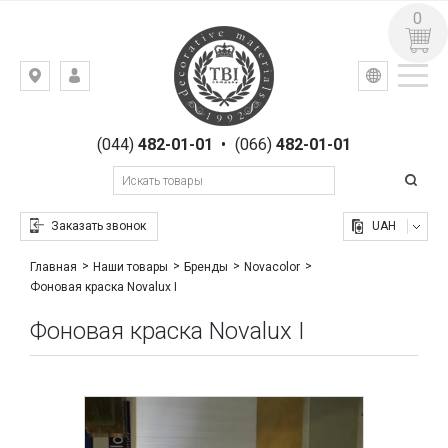
0
УКР
РУС
Киев,
ВХОД
ул.
РЕГИСТРАЦИЯ
Гоголевская,
(044)
482-01-01
•
(066)
482-01-01
23
Заказать звонок
UAH
Главная
Наши товары
Бренды
Novacolor
Фоновая краска Novalux I
Фоновая краска Novalux I