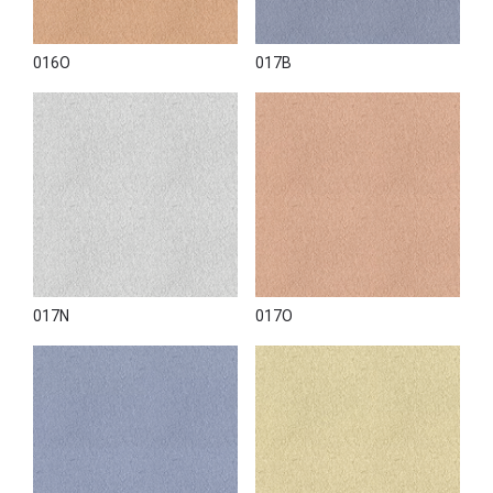
016O
017B
017N
017O