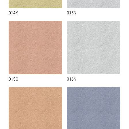
014Y
015N
015O
016N