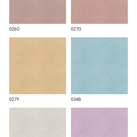
026O
027O
027Y
034B