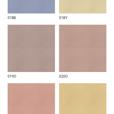
018B
018Y
019O
020O