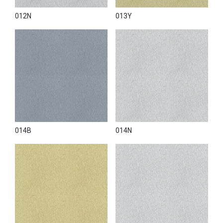
012N
013Y
014B
014N