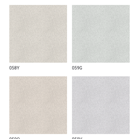
058Y
059G