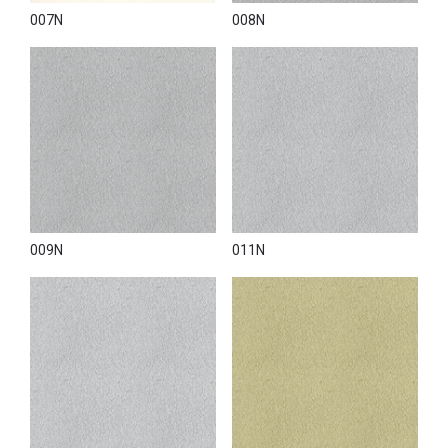
007N
008N
009N
011N