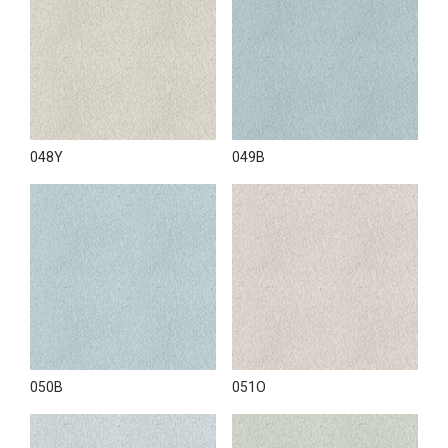
048Y
049B
050B
051O