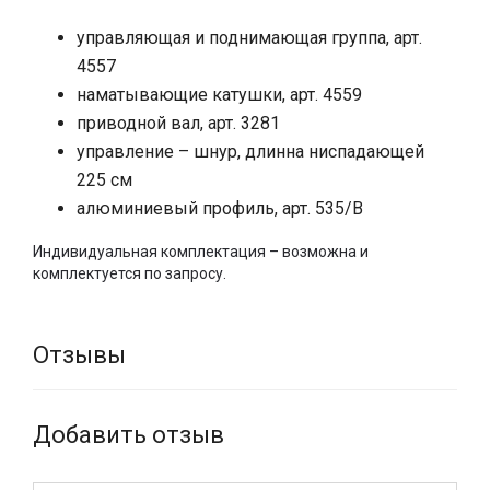
систем (гнутые карнизы не могут пониматься системой
Lift).
управляющая и поднимающая группа, арт.
Карнизная система Lift 939 может поднимать
следующие
4557
карнизы
:
наматывающие катушки, арт. 4559
приводной вал, арт. 3281
карниз для драпированных занавесей Slalom 430
карниз для драпированных занавесей Arco 470
управление – шнур, длинна ниспадающей
карнизная система для драпированных занавесей
225 см
Arco 470/2
алюминиевый профиль, арт. 535/
B
карниз для драпированных занавесей Multiplo 412
карниз для римских, французских, австрийских
Индивидуальная комплектация – возможна и
штор Rotary 444/2
комплектуется по запросу.
карниз для римских, французских, австрийских
штор Rotary 444/3<
карнизная система для римских, французских,
австрийских штор Basic 414
Отзывы
Добавить отзыв