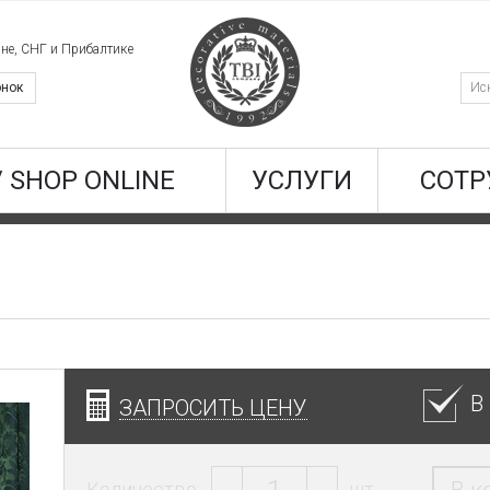
ине, СНГ и Прибалтике
онок
/ SHOP ONLINE
УСЛУГИ
СОТР
В
ЗАПРОСИТЬ ЦЕНУ
Количество:
шт.