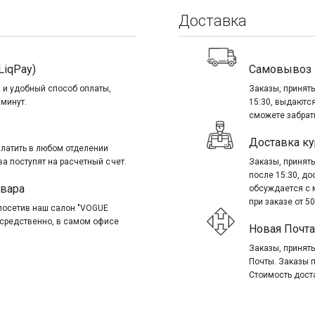
Доставка
LiqPay)
Самовывоз
 и удобный способ оплаты,
Заказы, приняты
 минут.
15:30, выдаются
сможете забрать
Доставка ку
платить в любом отделении
ва поступят на расчетный счет.
Заказы, приняты
после 15:30, д
овара
обсуждается с 
при заказе от 50
посетив наш салон "VOGUE
посредственно, в самом офисе
Новая Почта
Заказы, приняты
Почты. Заказы 
Стоимость дост