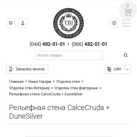
0
УКР
РУС
Киев,
ВХОД
ул.
РЕГИСТРАЦИЯ
Гоголевская,
(044)
482-01-01
•
(066)
482-01-01
23
Заказать звонок
UAH
Главная
Наши товары
Отделка стен
Отделка стен Интерьер
Отделка стен фактурные
Рельефная стена CalceCruda + DuneSilver
Рельефная стена CalceCruda +
DuneSilver