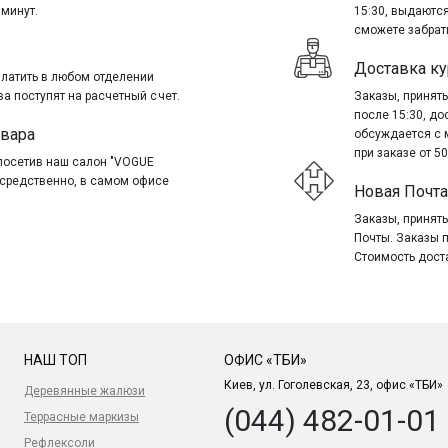
 минут.
15:30, выдаются
сможете забрать
Доставка ку
платить в любом отделении
ва поступят на расчетный счет.
Заказы, приняты
после 15:30, д
овара
обсуждается с 
при заказе от 50
посетив наш салон "VOGUE
посредственно, в самом офисе
Новая Почта
Заказы, приняты
Почты. Заказы 
Стоимость дост
НАШ ТОП
ОФИС «ТБИ»
Киев, ул. Гоголевская, 23, офис «ТБИ»
Деревянные жалюзи
(044) 482-01-01
Террасные маркизы
Рефлексоли