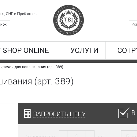
ине, СНГ и Прибалтике
онок
/ SHOP ONLINE
УСЛУГИ
СОТР
 крючек для навешивания (арт. 389)
ивания (арт. 389)
В
ЗАПРОСИТЬ ЦЕНУ
Количество:
шт.