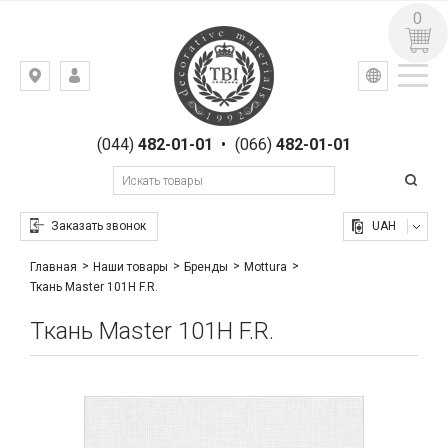
0
УКР
РУС
Киев,
ВХОД
ул.
РЕГИСТРАЦИЯ
Гоголевская,
(044)
482-01-01
•
(066)
482-01-01
23
Заказать звонок
UAH
Главная
Наши товары
Бренды
Mottura
Ткань Master 101H F.R.
Ткань Master 101H F.R.