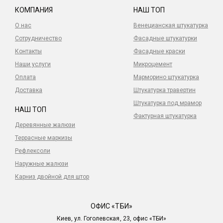
КОМПАНИЯ
НАШ ТОП
О нас
Венецианская штукатурка
Сотрудничество
Фасадные штукатурки
Контакты
Фасадные краски
Наши услуги
Микроцемент
Оплата
Марморино штукатурка
Доставка
Штукатурка травертин
Штукатурка под мрамор
НАШ ТОП
Фактурная штукатурка
Деревянные жалюзи
Террасные маркизы
Рефлексоли
Наружные жалюзи
Карниз двойной для штор
ОФИС «ТБИ»
Киев, ул. Гоголевская, 23, офис «ТБИ»