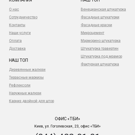
КОМПАНИЯ
НАШ ТОП
О нас
Венецианская штукатурка
Сотрудничество
Фасадные штукатурки
Контакты
Фасадные краски
Наши услуги
Микроцемент
Оплата
Марморино штукатурка
Доставка
Штукатурка травертин
Штукатурка под мрамор
НАШ ТОП
Фактурная штукатурка
Деревянные жалюзи
Террасные маркизы
Рефлексоли
Наружные жалюзи
Карниз двойной для штор
ОФИС «ТБИ»
Киев, ул. Гоголевская, 23, офис «ТБИ»