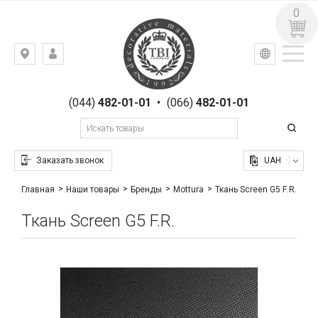
0
УКР
РУС
Киев,
ВХОД
ул.
РЕГИСТРАЦИЯ
Гоголевская,
(044)
482-01-01
•
(066)
482-01-01
23
Заказать звонок
UAH
Ткань Screen G5 F.R.
Главная
Наши товары
Бренды
Mottura
Ткань Screen G5 F.R.