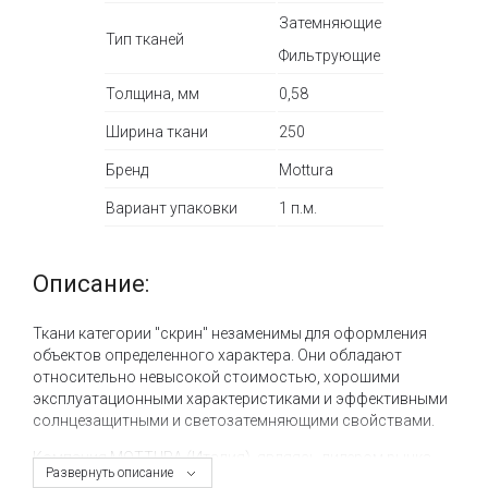
Затемняющие
Тип тканей
Фильтрующие
Толщина, мм
0,58
Ширина ткани
250
Бренд
Mottura
Вариант упаковки
1 п.м.
Описание:
Ткани категории "скрин" незаменимы для оформления
объектов определенного характера. Они обладают
относительно невысокой стоимостью, хорошими
эксплуатационными характеристиками и эффективными
солнцезащитными и светозатемняющими свойствами.
Компания MOTTURA (Италия), являясь лидером рынка
Развернуть описание
карнизных и солнцезащитных систем, уделяет большое