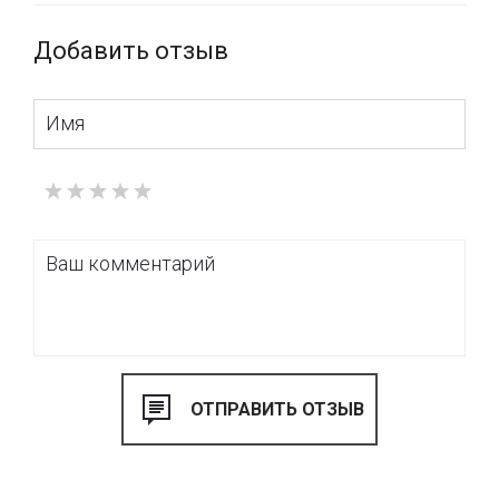
Купить тканевые ролеты или мансардные системы с
Добавить отзыв
тканью Screen G5 F.R. можно в нашем шоу-руме «VOGUE
INTERIORS» (ул. Гоголевская, 15).
Выбрать и заказать роллеты или ткани для
солнцезащиты
на окна можно также через наш интернет-
магазин www.tbi.ua , где представлен практически полный
ассортимент продукции от итальянской фабрики
MOTTURA.
Страна: Италия
Применение: рулонные шторы, мансардные системы
Ширина: 250cmВес ткани: 425гр/кв.м
Состав: 36% FV65% PVC