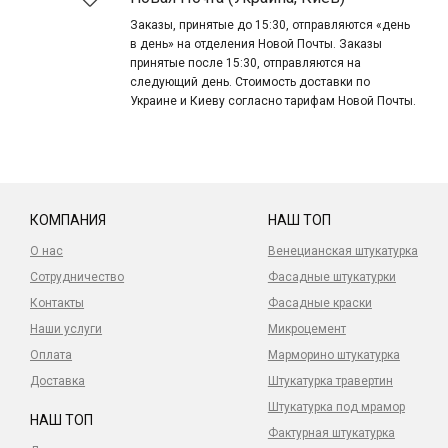
Заказы, принятые до 15:30, отправляются «день
в день» на отделения Новой Почты. Заказы
принятые после 15:30, отправляются на
следующий день. Стоимость доставки по
Украине и Киеву согласно тарифам Новой Почты.
КОМПАНИЯ
НАШ ТОП
О нас
Венецианская штукатурка
Сотрудничество
Фасадные штукатурки
Контакты
Фасадные краски
Наши услуги
Микроцемент
Оплата
Марморино штукатурка
Доставка
Штукатурка травертин
Штукатурка под мрамор
НАШ ТОП
Фактурная штукатурка