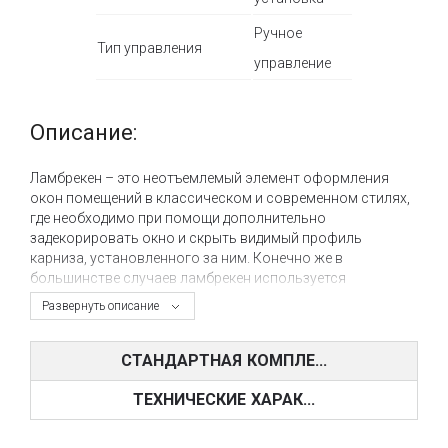
Ручное
Тип управления
управление
Описание:
Ламбрекен – это неотъемлемый элемент оформления
окон помещений в классическом и современном стилях,
где необходимо при помощи дополнительно
задекорировать окно и скрыть видимый профиль
карниза, установленного за ним. Конечно же в
большинстве случаев ламбрекен используется
исключительно в декоративных целях, но он также
Развернуть описание
служит отличным инструментом для
переформатирования оформляемого оконного проема,
ведь с помощью правильно сконструированного
СТАНДАРТНАЯ КОМПЛЕ...
ламбрекена можно кардинально поменять восприятие
оконного проема и помещения в целом.
ТЕХНИЧЕСКИЕ ХАРАК...
Готовый ламбрекен зачастую вешается на планку для