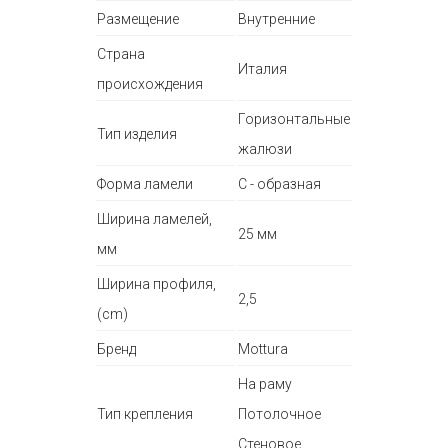
Размещение
Внутренние
Страна
Италия
происхождения
Горизонтальные
Тип изделия
жалюзи
Форма ламели
С - образная
Ширина ламелей,
25 мм
мм
Ширина профиля,
2,5
(cm)
Бренд
Mottura
На раму
Тип крепления
Потолочное
Стеновое