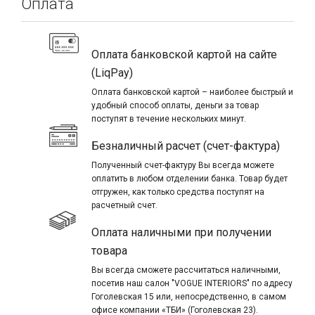
Оплата
позволяющим организовать дистанционное управление
жалюзи с помощью радиопульта.
Механизм по умолчанию комплектуется потолочными
Оплата банковской картой на сайте
кронштейнами, но можно заказать варианты крепления
(LiqPay)
на стену или раму окна.
Оплата банковской картой – наиболее быстрый и
Цветовая гамма ламелей представлена ассортиментом
удобный способ оплаты, деньги за товар
из примерно 50 вариантов решений в матовом,
поступят в течение нескольких минут.
глянцевом, металлизированном и перфорированном
Безналичный расчет (счет-фактура)
исполнении. Также компания MOTTURA может
предложить двухцветные ламели для жалюзи,
Полученный счет-фактуру Вы всегда можете
позволяющие создать особый эффект во время
оплатить в любом отделении банка. Товар будет
зашторивания.
отгружен, как только средства поступят на
расчетный счет.
Выбрать и купить горизонтальные жалюзи на окна
можно в нашем интерьер-бутике «VOGUE INTERIORS», где
Оплата наличными при получении
можно увидеть живые образцы систем и цветовую
товара
палитру и убедится в высоком качестве предлагаемых
товаров.
Вы всегда сможете рассчитаться наличными,
посетив наш салон "VOGUE INTERIORS" по адресу
Купить жалюзи в интернет-магазине
с доставкой по
Гоголевская 15 или, непосредственно, в самом
Киеву и Украине можно всего за несколько кликов,
офисе компании «ТБИ» (Гоголевская 23).