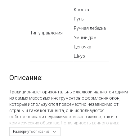
Кнопка
Пульт
Ручная лебедка
Тип управления
Умный дом
Цепочка
Шнур
Описание:
Традиционные горизонтальные жалюзи являются одним
из самых массовых инструментов оформления окон,
которые используются повсеместно независимо от
страны и даже континента, они используются
собственниками недвижимости как в жилых, так и в
коммерческих объектах. Популярность данного вида
зашторивания обусловлена простой конструкцией и
Развернуть описание
универсальностью применения на окнах разного