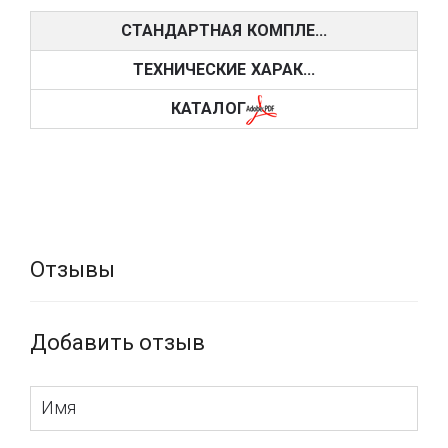
формата.
СТАНДАРТНАЯ КОМПЛЕ...
Основные элементы этой системы – короб и ламели.
Короб вмещает в себя весь функциональный подъемно-
ТЕХНИЧЕСКИЕ ХАРАК...
поворотный механизм системы, а алюминиевые ламели с
просекающими отверстиями размещены в текстильной
КАТАЛОГ
лесенке и пронизаны шнуром, отвечающим за их подъем.
Благодаря качественным разноплановым
комплектующим управление может быть ручным (шнур,
ручная лебедка) или электрическим (кнопка, пульт
дистанционного управления, система «умный дом»).
Различные варианты монтажной фурнитуры позволяют
оформлять с помощью жалюзи даже складные окна, в
том числе и скошенные.
Отзывы
Существует большое количество компаний,
производящих алюминиевые жалюзи на окна и
итальянская фабрика MOTTURA, являясь одним из
Добавить отзыв
всемирно признанных лидеров индустрии солнцезащиты,
не смогла обойти вниманием данный вид продукции,
несмотря на большую конкуренцию в этом сегменте.
Коллекция алюминиевых жалюзи в каталоге Моттура