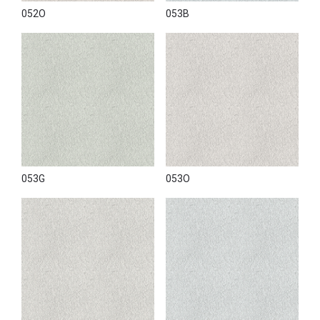
052O
053B
053G
053O