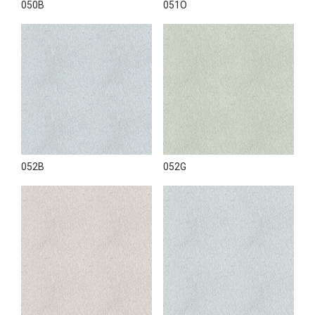
050B
051O
052B
052G