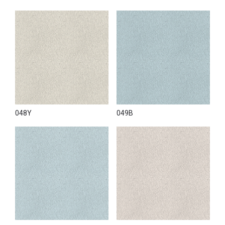
048Y
049B