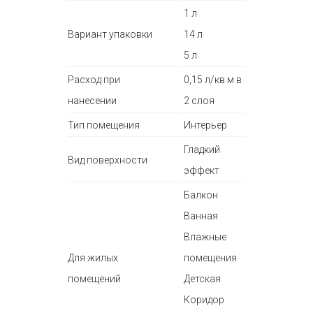
1 л
Вариант упаковки
14 л
5 л
Расход при
0,15 л/кв.м в
нанесении
2 слоя
Тип помещения
Интерьер
Гладкий
Вид поверхности
эффект
Балкон
Ванная
Влажные
Для жилых
помещения
помещений
Детская
Коридор