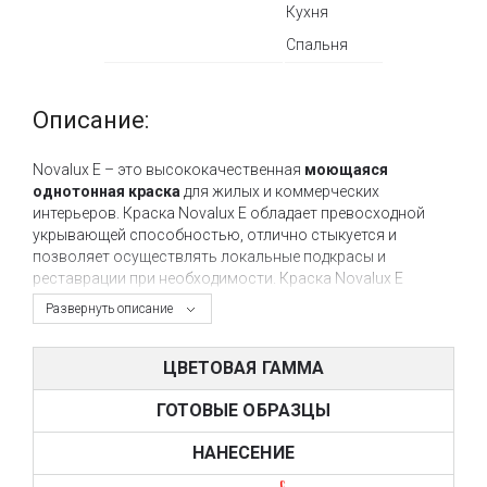
Кухня
Спальня
Описание:
Novalux E – это высококачественная
моющаяся
однотонная краска
для жилых и коммерческих
интерьеров. Краска Novalux E обладает превосходной
укрывающей способностью, отлично стыкуется и
позволяет осуществлять локальные подкрасы и
реставрации при необходимости. Краска Novalux E
создана на основе сополимеров, эмульгированных в
Развернуть описание
воде и содержит в своем составе специальные
наполнители и пигменты, обеспечивающие хорошую
укрывистость при минимальной толщине слоя краски.
ЦВЕТОВАЯ ГАММА
Благодаря своему составу, краска Novalux E
ГОТОВЫЕ ОБРАЗЦЫ
обеспечивает хорошие эксплуатационные
характеристики, паропроницаемость, стойкость к мытью
НАНЕСЕНИЕ
и ультрафиолетовому излучению.