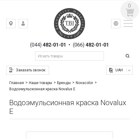
0
УКР
РУС
Киев,
ВХОД
ул.
РЕГИСТРАЦИЯ
Гоголевская,
(044)
482-01-01
•
(066)
482-01-01
23
Заказать звонок
UAH
Главная
Наши товары
Бренды
Novacolor
Водоэмульсионная краска Novalux E
Водоэмульсионная краска Novalux
E