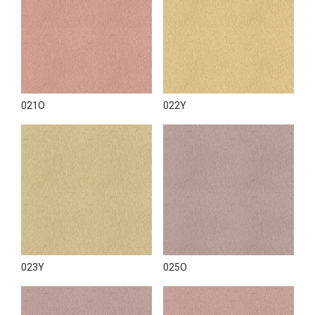
021O
022Y
023Y
025O