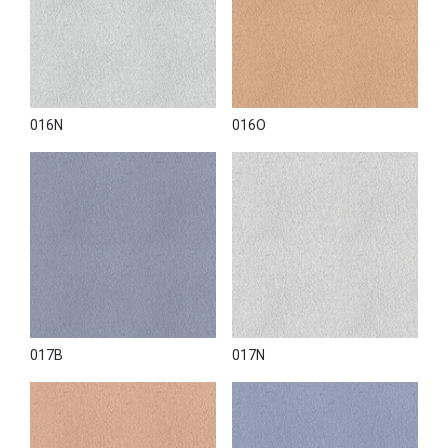
016N
016O
017B
017N