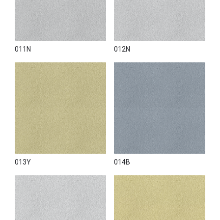
011N
012N
013Y
014B