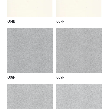
004B
007N
008N
009N