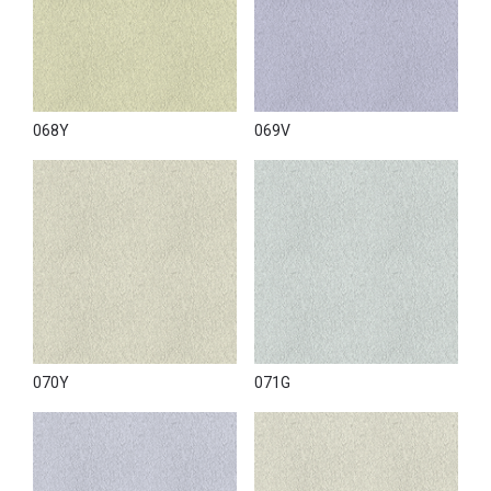
068Y
069V
070Y
071G