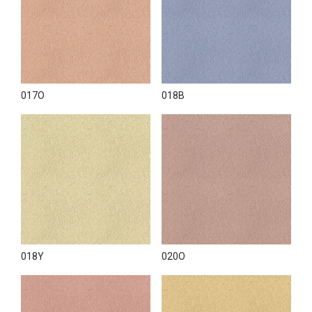
017O
018B
018Y
020O