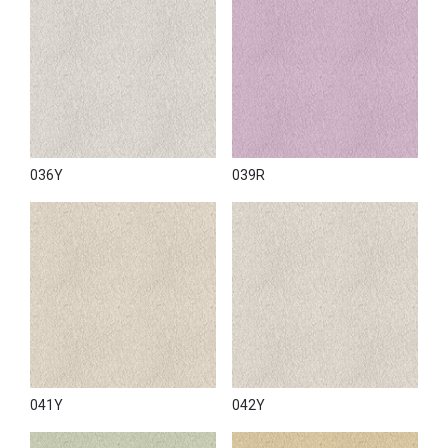
036Y
039R
041Y
042Y