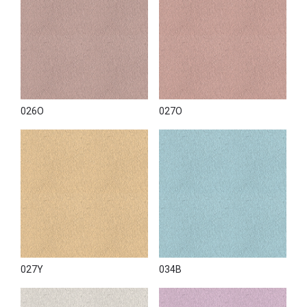
026O
027O
027Y
034B