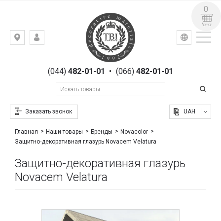
0
УКР
РУС
Киев,
ВХОД
ул.
РЕГИСТРАЦИЯ
Гоголевская,
(044)
482-01-01
•
(066)
482-01-01
23
Заказать звонок
UAH
Главная
Наши товары
Бренды
Novacolor
Защитно-декоративная глазурь Novacem Velatura
Защитно-декоративная глазурь
Novacem Velatura