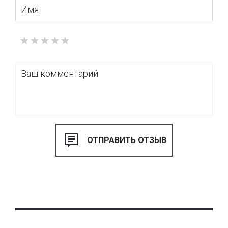
колеровочной системы NOVACOLOR, а цветовая гамма
представлена в отдельном каталоге материала.
Финишный материал NOVACEM VELATURA применяется
для защиты и декора монолитных перекрытий, видимых
бетонных стен, а также других поверхностей из
железобетона.
Купить защитно-декоративный материал NOVACEM
VELATURA можно посетив наш интерьер-бутик «VOGUE
INTERIORS», где представлен весь ассортимент продукции
итальянской торговой марки НОВАКОЛОР. Также можно
выбрать цвет и заказать материал онлайн через наш
интернет-магазин www.tbi.ua.