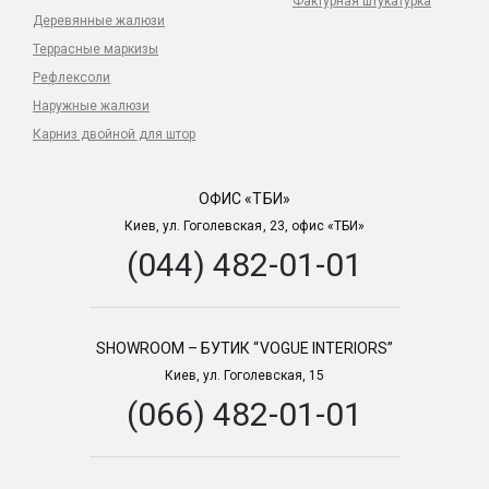
Фактурная штукатурка
Деревянные жалюзи
Все актуальные коллекции тканей Sonia Rykiel Maison
Террасные маркизы
представлены в шоу-руме «VOGUE INTERIORS», где можно
Рефлексоли
купить ткани для штор или заказать пошив гардин «под
ключ».
Наружные жалюзи
Карниз двойной для штор
ОФИС «ТБИ»
Киев, ул. Гоголевская, 23, офис «ТБИ»
(044) 482-01-01
SHOWROOM – БУТИК “VOGUE INTERIORS”
Киев, ул. Гоголевская, 15
(066) 482-01-01