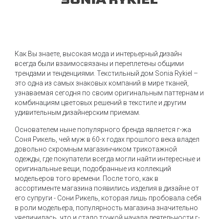
Как Вы знаете, высокая мода и интерьерный дизайн
всегда были взаимосвязаны и переплетены общими
трендами и тенденциями. Текстильный дом Sonia Rykiel –
это одна из самых знаковых компаний в мире тканей,
узнаваемая сегодня по своим оригинальным паттернам и
комбинациям цветовых решений в текстиле и другим
удивительным дизайнерским приемам.
Основателем ныне популярного бренда является г-жа
Соня Рикель, чей муж в 60-х годах прошлого века владел
довольно скромным магазинчиком трикотажной
одежды, где покупатели всегда могли найти интересные и
оригинальные вещи, подобранные из коллекций
модельеров того времени. После того, как в
ассортименте магазина появились изделия в дизайне от
его супруги - Сони Рикель, которая лишь пробовала себя
в роли модельера, популярность магазина значительно
увеличилась, что и стало точкой начала деятельности г-