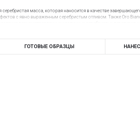
я серебристая масса, которая наносится в качестве завершающе
фектов с явно выраженным серебристым отливом. Также Oro Bia
я создания разнонаправленных хаотичных серебристых переливов н
естве дополнительного декора для венецианской штукатурки Spatul
ГОТОВЫЕ ОБРАЗЦЫ
НАНЕС
ва материала позволяют экспериментировать с созданием декора и
той базе, рекомендуем обратить внимание на продукт Oro Puro, та
ет-магазине www.tbi.ua можно круглосуточно с оформлением дост
ь комплексный декор стен можно посетив наш интерьер-бутик «V
иалы от итальянского бренда Giorgio Graesan & Friends. В нашем с
ные художники-декораторы качественно и в оговоренные сроки вы
разца (фактуры).