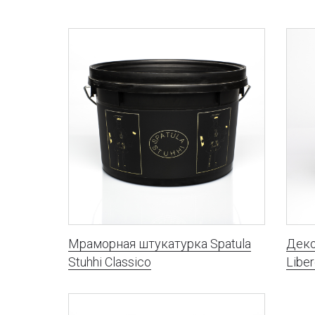
Мраморная штукатурка Spatula
Деко
Stuhhi Classico
Libe