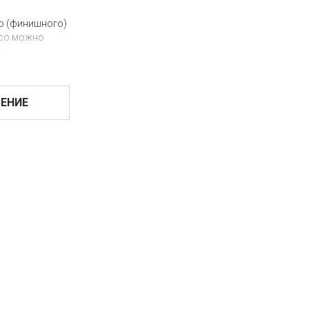
го (финишного)
nco можно
а
a Stuhhi и
ЕНИЕ
 на основе
кже
авки
OGUE
алоне Вы также
полнять