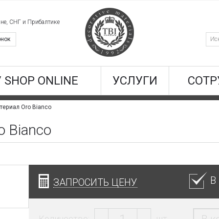
ине, СНГ и Прибалтике
онок
/ SHOP ONLINE
УСЛУГИ
СОТР
териал Oro Bianco
 Bianco
В
ЗАПРОСИТЬ ЦЕНУ
Количество:
шт.