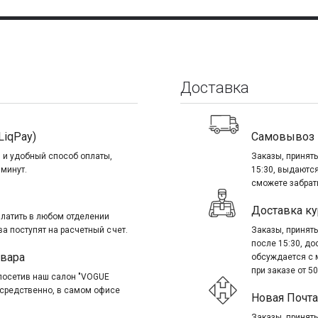
Доставка
LiqPay)
Самовывоз
 и удобный способ оплаты,
Заказы, приняты
 минут.
15:30, выдаются
сможете забрать
Доставка ку
платить в любом отделении
ва поступят на расчетный счет.
Заказы, приняты
после 15:30, д
овара
обсуждается с 
при заказе от 50
посетив наш салон "VOGUE
посредственно, в самом офисе
Новая Почта
Заказы, приняты