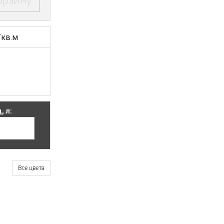
орзину
/кв.м
, л:
Все цвета