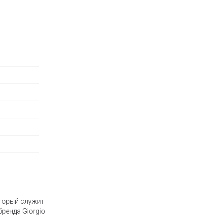
оторый служит
ренда Giorgio