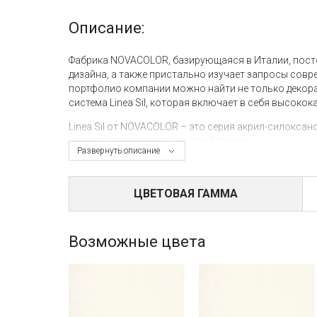
Описание:
Фабрика NOVACOLOR, базирующаяся в Италии, посто
дизайна, а также пристально изучает запросы совр
портфолио компании можно найти не только декора
система Linea Sil, которая включает в себя высок
Linea Sil от NOVACOLOR – это серия акрил-силокса
отличными эластичными свойствами.
Развернуть описание
Фасадная штукатурка Intosil из этой коллекции пре
построек и предлагается в трех вариациях:
ЦВЕТОВАЯ ГАММА
Grosso – крупная фракция;
Medio – средняя фракция;
Fine – мелкая фракция.
Возможные цвета
Фасадная акрил-силоксановая штукатурка Intosil Med
основе современных стирол-акриловых сополимеро
наполнители и антиплесневые добавки. Благодаря с
Medio является идеальным вариантом для обработк