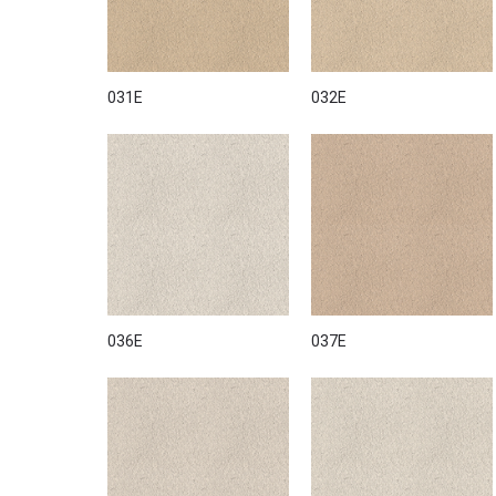
031E
032E
036E
037E