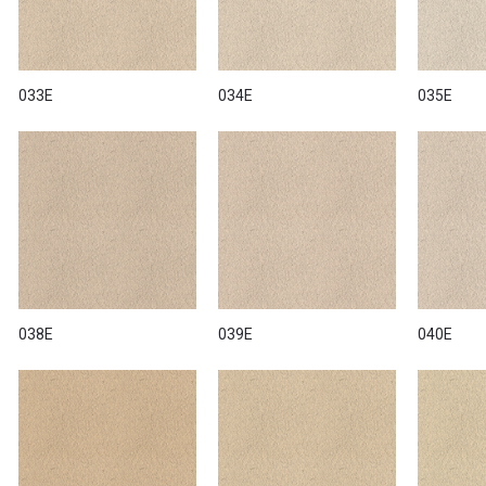
033E
034E
035E
038E
039E
040E