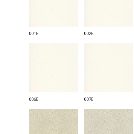
Цветовая палитра штукатурки Intosil Medio представ
темных, что дает возможность выбрать оптимальны
Штукатурку Intosil Medio рекомендуется наносить
грунтом Acricolor. Количество слоев и расход мат
001E
002E
Финишный декор фасадной штукатурки Intosil Medio
силоксановой краской Novasil F или силоксановой 
Фасадные штукатурки NOVACOLOR можно купить онлайн
представлены образцы различных фактур и цветов, 
006E
007E