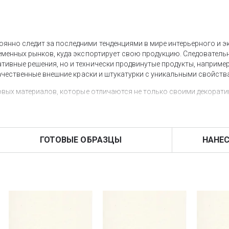
янно следит за последними тенденциями в мире интерьерного и э
еменных рынков, куда экспортирует свою продукцию. Следовательн
тивные решения, но и технически продвинутые продукты, наприме
окачественные внешние краски и штукатурки с уникальными свойств
новых материалов, которые отличаются не только своими декорати
дназначена для финишной отделки фасадов как жилых, так и коммер
ГОТОВЫЕ ОБРАЗЦЫ
НАНЕС
io
- это
цветная штукатурка
средней зернистости (0 ,5 – 1 мм), разр
в, силоксановых смол, а также содержит выборную мраморную м
воим свойствам, как высокая паропроницаемость и водоотталкиван
и различных типов поверхностей.