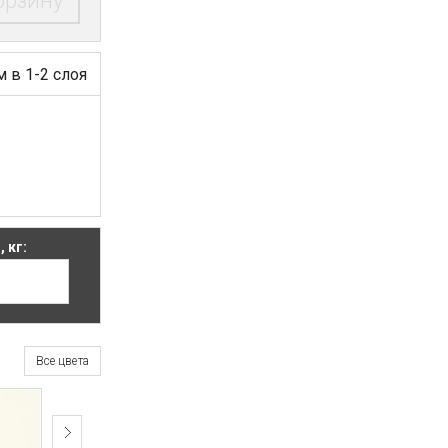
орзину
м в 1-2 слоя
 кг:
Все цвета