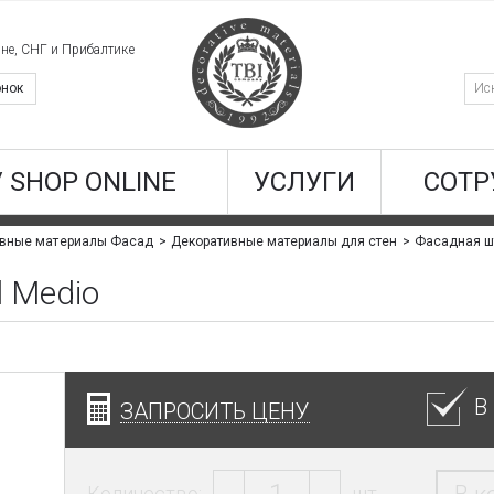
ине, СНГ и Прибалтике
онок
/ SHOP ONLINE
УСЛУГИ
СОТР
Фасадная шт
ивные материалы Фасад
Декоративные материалы для стен
l Medio
В
ЗАПРОСИТЬ ЦЕНУ
Количество:
шт.