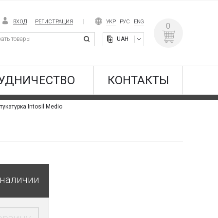
ВХОД
РЕГИСТРАЦИЯ
УКР
РУС
ENG
0
UAH
УДНИЧЕСТВО
КОНТАКТЫ
укатурка Intosil Medio
 наличии