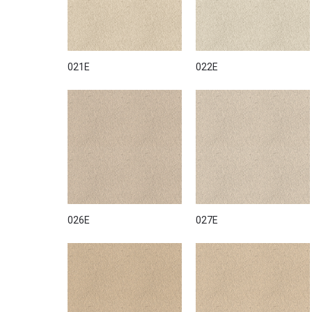
021E
022E
026E
027E