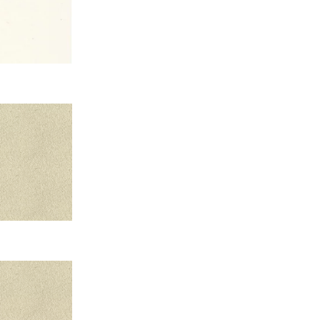
от светлых до
отовленную с
несения.
ил-
RIORS», где