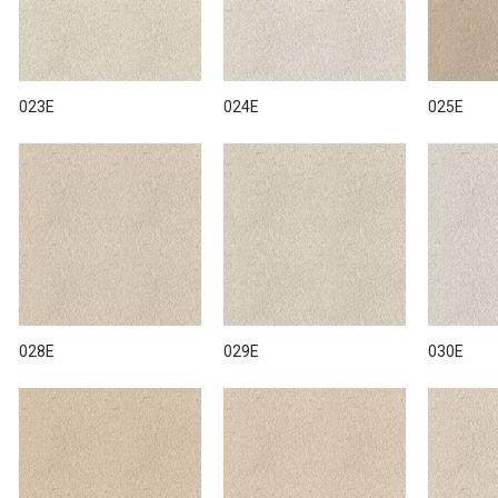
023E
024E
025E
028E
029E
030E