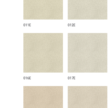
011E
012E
016E
017E