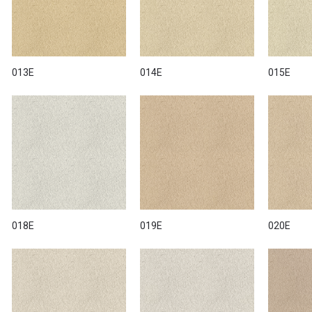
013E
014E
015E
018E
019E
020E