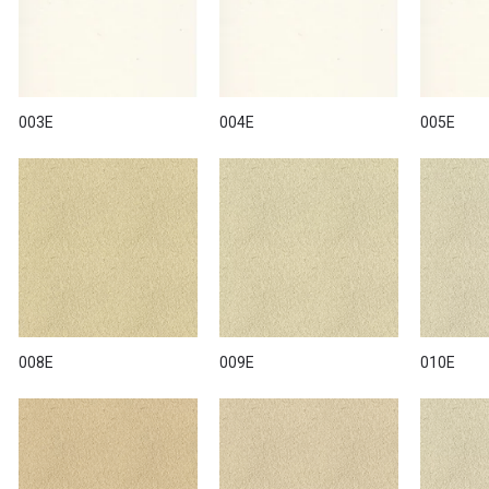
лена в каталоге Linea Sil и включает несколько десятков оттенков, 
й цвет для фасадов любого стиля.
 нержавеющими или пластиковыми шпателями на поверхность, подг
ериала зависит от желаемого декоративного эффекта и способа на
003E
004E
005E
 не требует дополнительной защиты, но может быть совмещен с акр
глазурью Antiche Patine для обогащения фактуры.
 через интернет-магазин tbi.ua, а также в шоу-руме «VOGUE INTE
применяемых в отделке фасадов.
008E
009E
010E