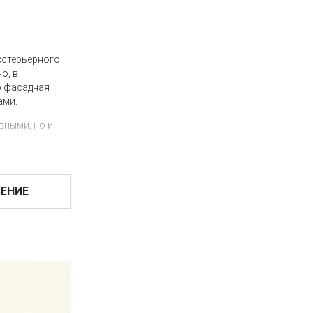
кстерьерного
о, в
р фасадная
ами.
вными, но и
ческих
ЕНИЕ
аботана на
уку, кварцевые
ие, Intosil