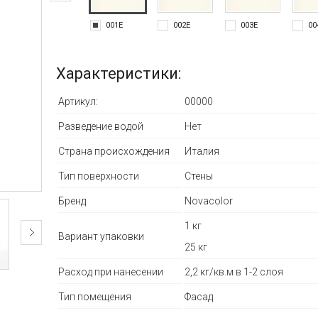
001E
002E
003E
00
Характеристики:
Артикул:
00000
Разведение водой
Нет
Страна происхождения
Италия
Тип поверхности
Стены
Бренд
Novacolor
1 кг
Вариант упаковки
25 кг
Расход при нанесении
2,2 кг/кв.м в 1-2 слоя
Тип помещения
Фасад