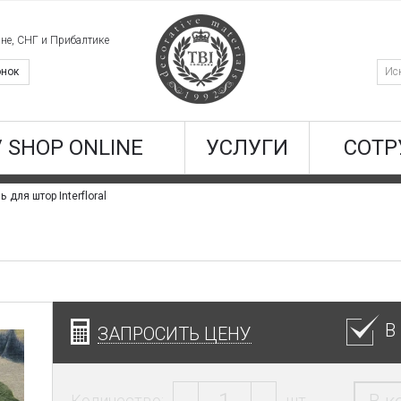
ине, СНГ и Прибалтике
онок
/ SHOP ONLINE
УСЛУГИ
СОТР
ь для штор Interfloral
В
ЗАПРОСИТЬ ЦЕНУ
Количество:
шт.