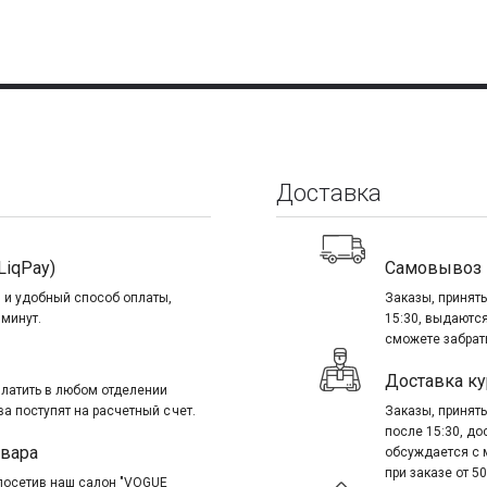
Доставка
LiqPay)
Самовывоз
 и удобный способ оплаты,
Заказы, приняты
 минут.
15:30, выдаются
сможете забрать
Доставка ку
платить в любом отделении
ва поступят на расчетный счет.
Заказы, приняты
после 15:30, д
овара
обсуждается с 
при заказе от 50
посетив наш салон "VOGUE