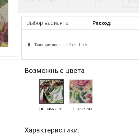
В к
Выбор варианта:
Расход:
Ткань для штор Interfloral, 1 п.м.
Возможные цвета
1456.703E
14567.703
Характеристики: