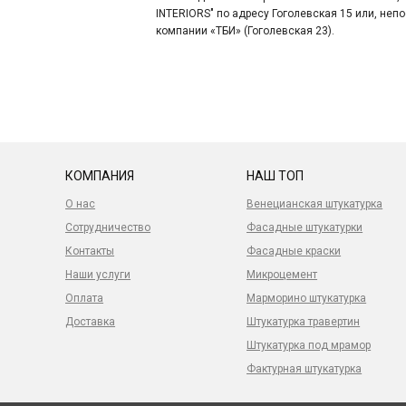
INTERIORS" по адресу Гоголевская 15 или, не
компании «ТБИ» (Гоголевская 23).
КОМПАНИЯ
НАШ ТОП
О нас
Венецианская штукатурка
Сотрудничество
Фасадные штукатурки
Контакты
Фасадные краски
Наши услуги
Микроцемент
Оплата
Марморино штукатурка
Доставка
Штукатурка травертин
Штукатурка под мрамор
Фактурная штукатурка