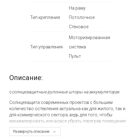
На раму
Тип крепления
Потолочное
Стеновое
Моторизированная
Тип управления
система
Пульт
Описание:
с
солнцезащитные рулонные шторы на аккумуляторах
Солнцезащита современных проектов с большим
количество остекления актуальна как для жилого, так и
для коммерческого сектора, ведь для того, чтобы
минимизировать или вовсе убрать перегрев помещения
летом не обойтись без эффективных методов отсечения
Развернуть описание
солнечного тепла и тканевые ролеты – один из