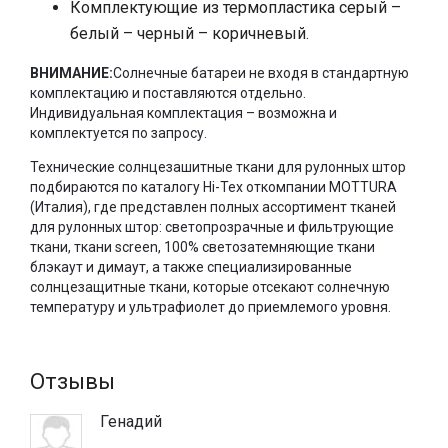
Комплектующие из термопластика серый –
Компания Моттура – всемирно признанный лидер в
сфере автоматизированных решений для декора окон и
белый – черный – коричневый.
солнцезащиты. В каталоге представлено десятки систем
зашторивания различного типа с питанием от
ВНИМАНИЕ:
Солнечные батареи не входя в стандартную
энергосети, а с развитием аккумуляторных технологий
комплектацию и поставляются отдельно.
появились новые автоматические системы на
Индивидуальная комплектация – возможна и
подзаряжаемых литий-ионных батареях, позволяющих
комплектуется по запросу.
установить электрические ролеты без необходимости
Технические солнцезашитные ткани для рулонных штор
подключения к сети.
подбираются по каталогу Hi-Tex откомпании MOTTURA
Модель Energy 736 – это собственная разработка
(Италия), где представлен полных ассортимент тканей
компании Моттура. Она укомплектована мощным
для рулонных штор: светопрозрачные и фильтрующие
внутривальным мотором со встроенными литий-
ткани, ткани screen, 100% светозатемняющие ткани
ионными аккумуляторами, допускающими автономную
блэкаут и димаут, а также специализированные
работу ролеты до 4х месяцев без подзарядки. Мощность
солнцезащитные ткани, которые отсекают солнечную
электромотора позволяет изготавливать изделия
температуру и ультрафиолет до приемлемого уровня.
шириной до 300 см и высотой до 400 см с различными
фильтрующими или светозатемняющими тканями
плотностью до 550 гр/кв.м.
Отзывы
Фурнитура для Energy 736 предлагается в белом, черном и
сером цвете, а в качестве опции можно заказать
Генадий
декоративные кронштейны и утяжелитель в цвете