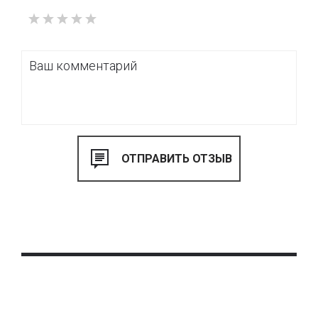
практически весь ассортимент итальянской фабрики и
можно купить наиболее подходящие для Вас решения,
производимые в размер под проект.
Также Вы можете купить ролеты через наш интернет-
магазин www.tbi.ua, где при помощи фильтров можно
выбрать подходящую модель по интересующим Вас
параметрам и заказать доставку и монтаж «под ключ».