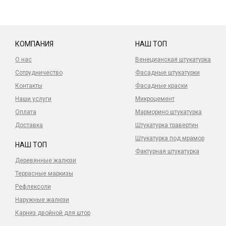
КОМПАНИЯ
НАШ ТОП
О нас
Венецианская штукатурка
Сотрудничество
Фасадные штукатурки
Контакты
Фасадные краски
Наши услуги
Микроцемент
Оплата
Марморино штукатурка
Доставка
Штукатурка травертин
Штукатурка под мрамор
НАШ ТОП
Фактурная штукатурка
Деревянные жалюзи
Террасные маркизы
Рефлексоли
Наружные жалюзи
Карниз двойной для штор