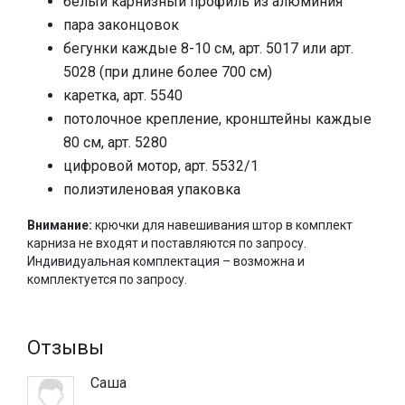
белый карнизный профиль из алюминия
под 90 градусов.
пара законцовок
Моторизированный карниз Power 571/1 серийно
бегунки каждые 8-10 см, арт. 5017 или арт.
оборудован встроенным радиоресивером для
использования управления – радиопульт. Также
5028 (при длине более 700 см)
электрический карниз Power 571/1 имеет возможность
каретка, арт. 5540
подключения карнизов к системе «Умный Дом» или
потолочное крепление, кронштейны каждые
управления кнопкой.
80 см, арт. 5280
Исполнительный блок моторизированного карниза
цифровой мотор, арт. 5532/1
Power 571/1 состоит из мотора постоянного тока 24В со
полиэтиленовая упаковка
встроенным источником питания c широкодиапазонным
переключением переменного 90-250Vac/постоянного
Внимание:
крючки для навешивания штор в комплект
24Vdc тока и управляющей электроники, которая
карниза не входят и поставляются по запросу.
контролирует функционирование карнизной системы.
Индивидуальная комплектация – возможна и
С помощью внешней кнопочной панели, присутствующей
комплектуется по запросу.
на моторе карниза, можно с лёгкостью регулировать
позиции концевого выключателя и устанавливать
параметры встроенного радиоприемника.
Отзывы
Скорость сборки полотна шторы у карниза Power 571/1
– 25 cм/с. Электрический карниз Power 571/1 обычно
Саша
собирается на основе профиля с одним желобом, но