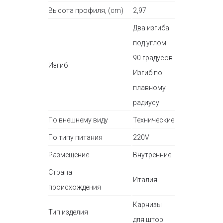
Высота профиля, (cm)
2,97
Два изгиба
под углом
90 градусов
Изгиб
Изгиб по
плавному
радиусу
По внешнему виду
Технические
По типу питания
220V
Размещение
Внутренние
Страна
Италия
происхождения
Карнизы
Тип изделия
для штор