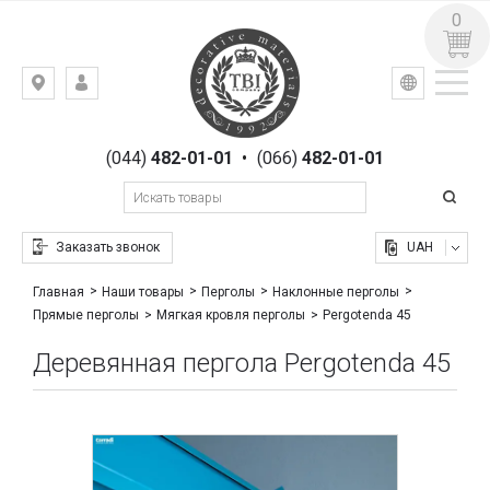
0
УКР
РУС
Киев,
ВХОД
ул.
РЕГИСТРАЦИЯ
Гоголевская,
(044)
482-01-01
•
(066)
482-01-01
23
Заказать звонок
UAH
Главная
Наши товары
Перголы
Наклонные перголы
Pergotenda 45
Прямые перголы
Мягкая кровля перголы
Деревянная пергола Pergotenda 45