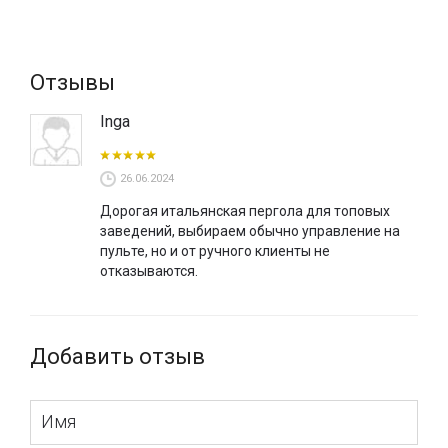
вмонтировать led освещение.
Идеально
подходит для террас
ресторанов и кафе.
Пергола может быть окрашена в классические, для
Отзывы
данной модели цвета, но, также, возможна покраска по
Ral.
Inga
26.06.2024
Дорогая итальянская пергола для топовых
заведений, выбираем обычно управление на
пульте, но и от ручного клиенты не
отказываются.
Добавить отзыв