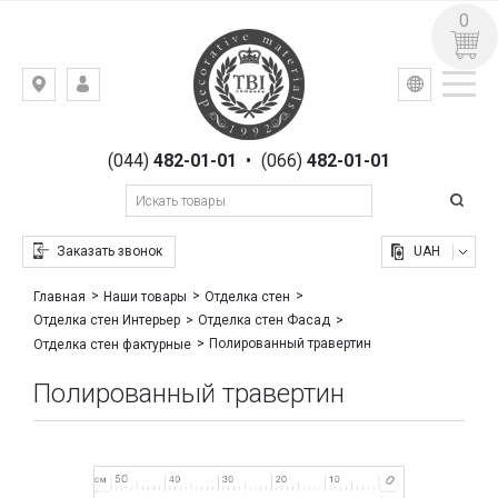
0
УКР
РУС
Киев,
ВХОД
ул.
РЕГИСТРАЦИЯ
Гоголевская,
(044)
482-01-01
•
(066)
482-01-01
23
Заказать звонок
UAH
Главная
Наши товары
Отделка стен
Отделка стен Интерьер
Отделка стен Фасад
Полированный травертин
Отделка стен фактурные
Полированный травертин