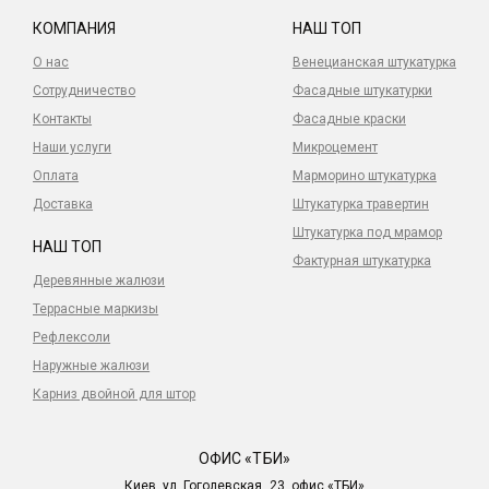
КОМПАНИЯ
НАШ ТОП
О нас
Венецианская штукатурка
Сотрудничество
Фасадные штукатурки
Контакты
Фасадные краски
Наши услуги
Микроцемент
Оплата
Марморино штукатурка
Доставка
Штукатурка травертин
Штукатурка под мрамор
НАШ ТОП
Фактурная штукатурка
Деревянные жалюзи
Террасные маркизы
Рефлексоли
Наружные жалюзи
Карниз двойной для штор
ОФИС «ТБИ»
Киев, ул. Гоголевская, 23, офис «ТБИ»