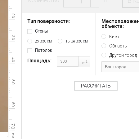
В к
Количество:
шт.
Тип поверхности:
Местоположе
объекта:
Стены
Киев
до 330 см
выше 330 см
Область
Потолок
Другой город
Площадь:
2
m
РАССЧИТАТЬ