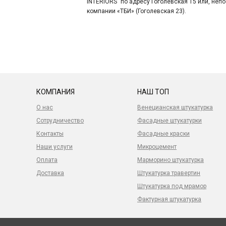
INTERIORS" по адресу Гоголевская 15 или, не
компании «ТБИ» (Гоголевская 23).
КОМПАНИЯ
НАШ ТОП
О нас
Венецианская штукатурка
Сотрудничество
Фасадные штукатурки
Контакты
Фасадные краски
Наши услуги
Микроцемент
Оплата
Марморино штукатурка
Доставка
Штукатурка травертин
Штукатурка под мрамор
Фактурная штукатурка