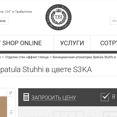
ине, СНГ и Прибалтике
онок
/ SHOP ONLINE
УСЛУГИ
СОТР
р
Отделка стен эффект глянца
atula Stuhhi в цвете S3KA
В
ЗАПРОСИТЬ ЦЕНУ