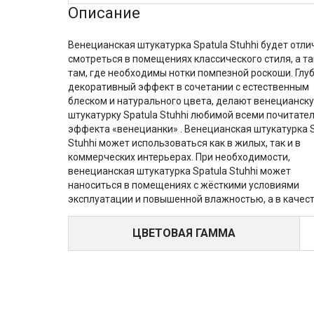
Описание
Венецианская штукатурка Spatula Stuhhi будет отли
смотреться в помещениях классического стиля, а т
там, где необходимы нотки помпезной роскоши. Глу
декоративный эффект в сочетании с естественным
блеском и натурального цвета, делают венецианск
штукатурку Spatula Stuhhi любимой всеми почитате
эффекта «венецианки» . Венецианская штукатурка S
Stuhhi может использоваться как в жилых, так и в
коммерческих интерьерах. При необходимости,
венецианская штукатурка Spatula Stuhhi может
наноситься в помещениях с жёсткими условиями
эксплуатации и повышенной влажностью, а в качест
ЦВЕТОВАЯ ГАММА