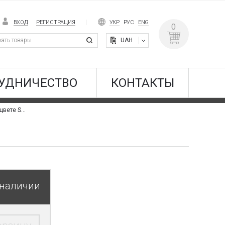
ВХОД
РЕГИСТРАЦИЯ
УКР
РУС
ENG
0
UAH
УДНИЧЕСТВО
КОНТАКТЫ
Венецианская штукатурка Spatula Stuhhi в цвете S3KA
 наличии