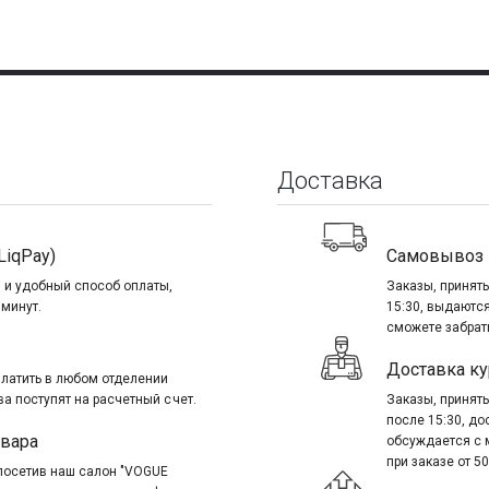
Доставка
LiqPay)
Самовывоз
 и удобный способ оплаты,
Заказы, приняты
 минут.
15:30, выдаются
сможете забрать
Доставка ку
платить в любом отделении
ва поступят на расчетный счет.
Заказы, приняты
после 15:30, д
овара
обсуждается с 
при заказе от 50
посетив наш салон "VOGUE