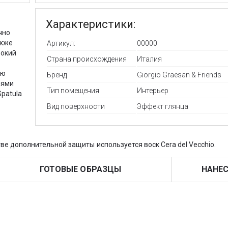
Характеристики:
чно
акже
Артикул:
00000
бокий
Страна происхождения
Италия
ую
Бренд
Giorgio Graesan & Friends
лями
Тип помещения
Интерьер
patula
Вид поверхности
Эффект глянца
ве дополнительной защиты используется воск Cera del Vecchio.
ГОТОВЫЕ ОБРАЗЦЫ
НАНЕС