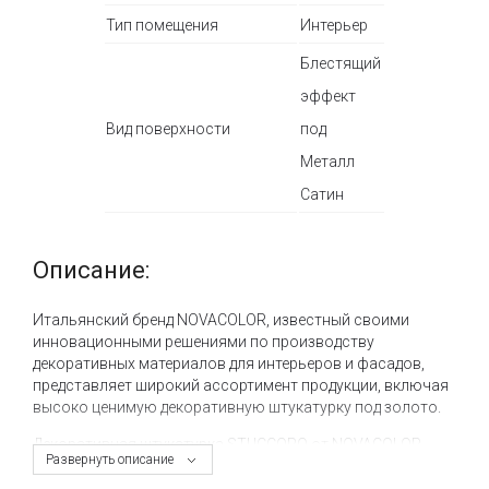
Тип помещения
Интерьер
Блестящий
эффект
Вид поверхности
под
Металл
Сатин
Описание:
Итальянский бренд NOVACOLOR, известный своими
инновационными решениями по производству
декоративных материалов для интерьеров и фасадов,
представляет широкий ассортимент продукции, включая
высоко ценимую декоративную штукатурку под золото.
Декоративная штукатурка STUCCORO от NOVACOLOR
Развернуть описание
является настоящим трендом в мире архитектуры и
дизайна, поскольку эффектно имитирует золотое