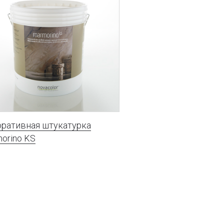
ративная штукатурка
orino KS