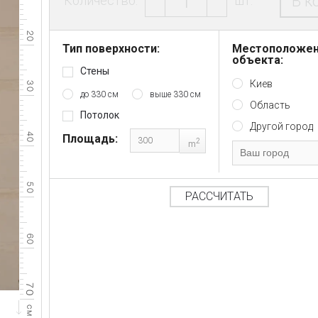
В к
Количество:
шт.
Тип поверхности:
Местоположе
объекта:
Стены
Киев
до 330 см
выше 330 см
Область
Потолок
Другой город
Площадь:
2
m
РАССЧИТАТЬ