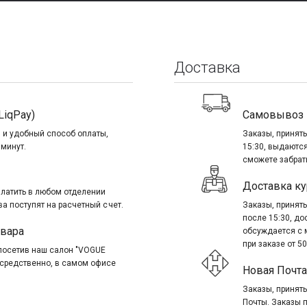
Доставка
LiqPay)
Самовывоз
 и удобный способ оплаты,
Заказы, приняты
 минут.
15:30, выдаются
сможете забрать
Доставка ку
платить в любом отделении
ва поступят на расчетный счет.
Заказы, приняты
после 15:30, д
овара
обсуждается с 
при заказе от 50
посетив наш салон "VOGUE
посредственно, в самом офисе
Новая Почта
Заказы, приняты
Почты. Заказы 