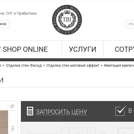
ине, СНГ и Прибалтике
онок
/ SHOP ONLINE
УСЛУГИ
СОТР
Имитация крипич
р
Отделка стен Фасад
Отделка стен матовый эффект
и
В
ЗАПРОСИТЬ ЦЕНУ