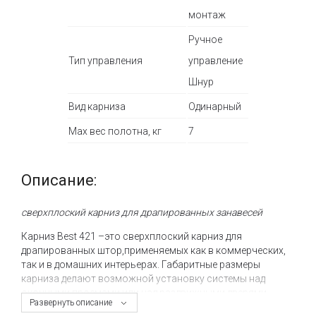
монтаж
Ручное
Тип управления
управление
Шнур
Вид карниза
Одинарный
Max вес полотна, кг
7
Описание:
сверхплоский карниз для драпированных занавесей
Карниз Best 421 –это сверхплоский карниз для
драпированных штор,применяемых как в коммерческих,
так и в домашних интерьерах. Габаритные размеры
карниза делают возможной установку системы над
оконными проемами или над раздвижными дверями
Развернуть описание
больших размеров, где карниз должен не препятствовать