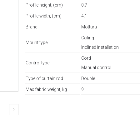
Profile height, (cm)
0,7
Profile width, (cm)
4,1
Brand
Mottura
Ceiling
Mount type
Inclined installation
Cord
Control type
Manual control
Type of curtain rod
Double
Max fabric weight, kg
9