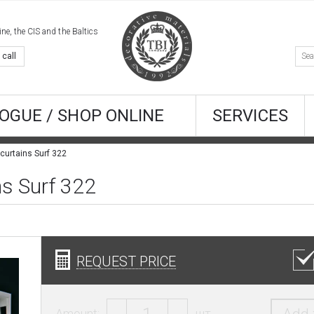
e, the CIS and the Baltics
 call
OGUE / SHOP ONLINE
SERVICES
 curtains Surf 322
ns Surf 322
REQUEST PRICE
Amount:
шт.