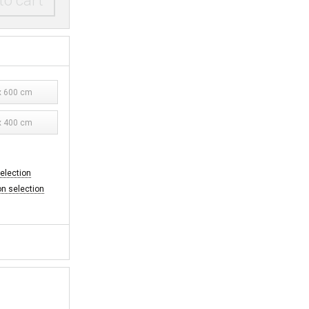
to cart
 600 cm
 400 cm
selection
on selection