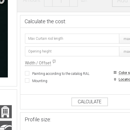
Add 
Calculate the cost:
max
max
Width / Offset
Color 
Painting according to the catalog RAL
Locati
Mounting
CALCULATE
Profile size: