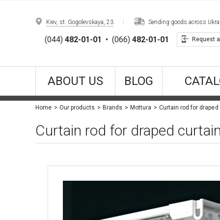
Kiev, st. Gogolevskaya, 23
Sending goods across Ukrain
(044)
482-01-01
•
(066)
482-01-01
Request a
ABOUT US
BLOG
CATAL
Curtain rod for draped
Home
Our products
Brands
Mottura
Curtain rod for draped curtai