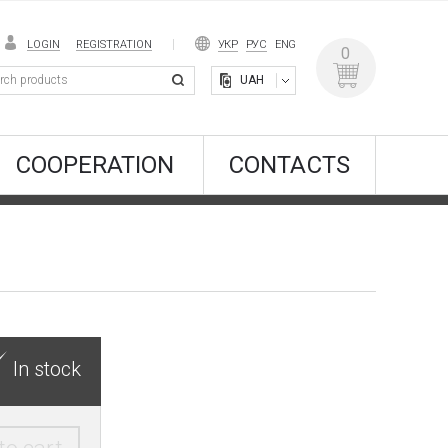
LOGIN
REGISTRATION
УКР
РУС
ENG
0
UAH
COOPERATION
CONTACTS
In stock