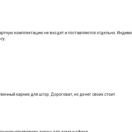
дартную комплектацию не входят и поставляются отдельно. Индив
су.
венный карниз для штор. Дороговат, но денег своих стоит.
ручном управлении, хорош для дома и офиса